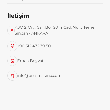
İletişim
ASO 2. Org. San.Böl. 2014 Cad. Nu: 3 Temelli
Sincan / ANKARA
+90 312 472 39 50
Erhan Boyvat
Tek Boşaltmalı Tesis
info@emsmakina.com