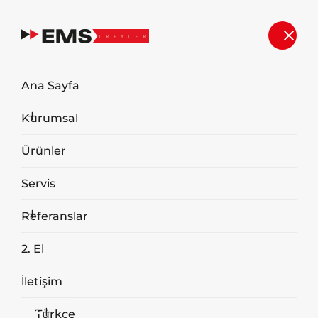
ÇEREZ POLİTİKASI
Ana Sayfa
Anasayfa
ÇEREZ POLİTİKASI
Kurumsal
Ürünler
Servis
Çerez
Referanslar
2. El
Politikası
İletişim
Türkçe