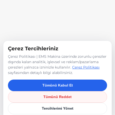
işlenmesine ilişkin talepleriniz için aşağıdaki
iletişim kanalı üzerinden bizimle iletişime
geçebilirsiniz.
Veri Sorumlusu:
Ems Makina
E-posta:
info@emsmakina.com
Çerez Tercihleriniz
Adres:
ASO 2. Org. San.Böl. 2014 Cad. Nu: 3
Çerez Politikası | EMS Makina üzerinde zorunlu çerezler
Temelli Sincan / ANKARA
dışında kalan analitik, işlevsel ve reklam/pazarlama
çerezleri yalnızca izninizle kullanılır.
Çerez Politikası
Son güncelleme tarihi:
08.06.2026
sayfasından detaylı bilgi alabilirsiniz.
Tümünü Kabul Et
Tümünü Reddet
©
2026
EMS Makina
Tercihlerimi Yönet
Çerez Politikası