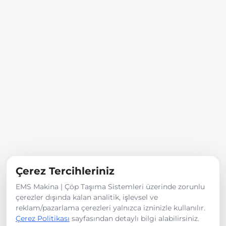
Devamını Gör
Satılık
Kiralık
Kategoriler
Kasalar
İtfaiye Araçları
Damper
Çerez Tercihleriniz
Treyler
Vidanjör
EMS Makina | Çöp Taşıma Sistemleri üzerinde zorunlu
Yol Süpürme Araçları
çerezler dışında kalan analitik, işlevsel ve
reklam/pazarlama çerezleri yalnızca izninizle kullanılır.
Çerez Politikası
sayfasından detaylı bilgi alabilirsiniz.