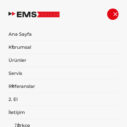
İkinci El
Ana Sayfa
Anasayfa
İkinci El
Kurumsal
Ürünler
Servis
Referanslar
2. El
2019 EMS 80m3 Kayar Tabanlı
İletişim
(Walking Floor) Çöp Taşıma Treyleri
Türkçe