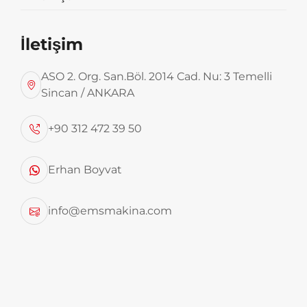
İletişim
ASO 2. Org. San.Böl. 2014 Cad. Nu: 3 Temelli
Sincan / ANKARA
+90 312 472 39 50
Akdeniz Bölge Temsilcimiz
Erhan Boyvat
Karakış Oto Makas Otomotiv San. ve Tic. LTD.
ŞTİ
info@emsmakina.com
Telefon:
0545 635 3325
Adres:
Altınkale Mh. 4248 Sk. No:8 Döşemealtı /
Antalya
Mersis No:
0515128901300001
Ant. Kurumlar VD. / V. No:
515 128 9013