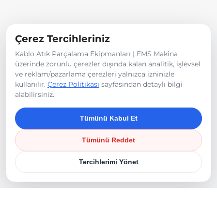
Teknik bilgiler içi lütfen ayrıntılı bilgi isteyiniz.
Çerez Tercihleriniz
Kablo Atık Parçalama Ekipmanları | EMS Makina
Ürün Görselleri
üzerinde zorunlu çerezler dışında kalan analitik, işlevsel
ve reklam/pazarlama çerezleri yalnızca izninizle
kullanılır.
Çerez Politikası
sayfasından detaylı bilgi
alabilirsiniz.
Tümünü Kabul Et
Tümünü Reddet
Tercihlerimi Yönet
©
2026
EMS Makina