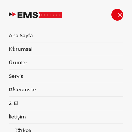
Ana Sayfa
Kurumsal
Ürünler
Servis
Referanslar
2. El
Kablo Atık Parçalama
İletişim
Ekipmanları
Türkçe