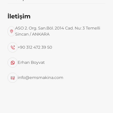
İletişim
ASO 2. Org. San.Böl. 2014 Cad. Nu: 3 Temelli
Sincan / ANKARA
+90 312 472 39 50
Düzenli depolama alanlarının uzun ömürlü
Erhan Boyvat
olması ve verimli kullanılmasında destekliyici bir
üründür.ambalaj atıklarının veya katı
,pil,metal,lastik,kablo gibi ürünlerinin yeniden
info@emsmakina.com
geri dönüşümde kullanılmaya hazırlık
aşımasında ve nakliye aşamasında
kullanılmaktadır.
TEKNİK ÖZELLİKLERİ