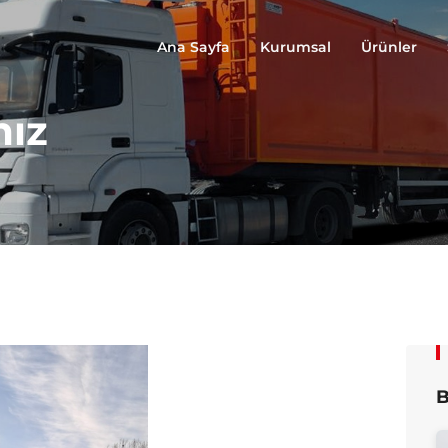
Ana Sayfa
Kurumsal
Ürünler
mız
B