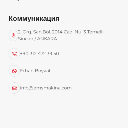
ПОДЪЁМНИКИ ДЛЯ
ТРАНСПОРТИРОВКИ ОТХОДОВ И
КРЮКОВЫЕ ПОДЪЁМНИКИ
Коммуникация
2. Org. San.Böl. 2014 Cad. Nu: 3 Temelli
Sincan / ANKARA
+90 312 472 39 50
Erhan Boyvat
info@emsmakina.com
Обработка отходов EMS и крюковые погрузчики
Изображения продукта