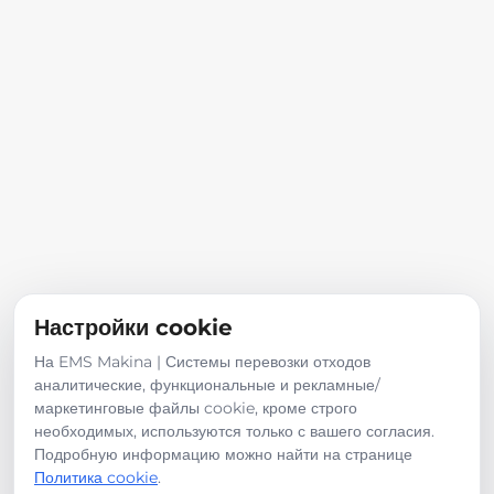
Смотреть больше
на продажу
В аренду
Категории
Кузова
Пожарные автомобили
Настройки cookie
Самосвальный кузов (дампер)
На EMS Makina | Системы перевозки отходов
Трейлер / Прицеп
аналитические, функциональные и рекламные/
Ассенизаторская машина / Вакуумная машина
маркетинговые файлы cookie, кроме строго
Подметально-уборочные дорожные машины
необходимых, используются только с вашего согласия.
Подробную информацию можно найти на странице
Политика cookie
.