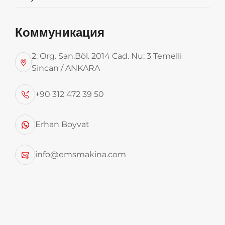
Смотреть больше
Коммуникация
2. Org. San.Böl. 2014 Cad. Nu: 3 Temelli
Sincan / ANKARA
2020 EMS 76 м3 Hardox с раздвижным
+90 312 472 39 50
полом Прицеп для перевозки мусора
Erhan Boyvat
Смотреть больше
info@emsmakina.com
Два мусорных прицепа EMS модели
2025 года.