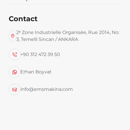
Contact
2ᵉ Zone Industrielle Organisée, Rue 2014, No:
3, Temelli Sincan / ANKARA
+90 312 472 39 50
Notre Représentant pour la Région
Méditerranéenne
Erhan Boyvat
Karakış Oto Makas Automobile Industrie et
info@emsmakina.com
Commerce SARL
Téléphone :
+90 545 635 3325
Adresse :
Quartier Altınkale, Rue 4248 n°8,
Döşemealtı / Antalya, Turquie
N° MERSIS :
0515128901300001