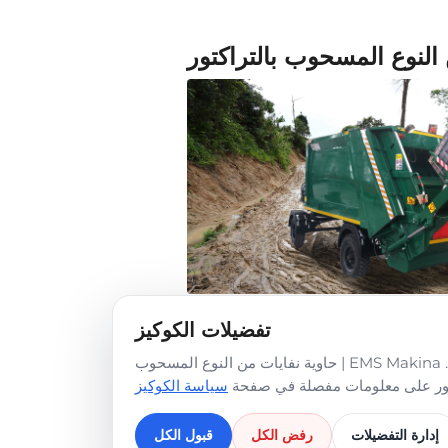
النوع المسحوب بالتراكتور
تفضيلات الكوكيز
المواصفات الفنية
حاوية نفايات من النوع المسحوب | EMS Makina على، تُستخدم ملفات تعريف الارتباط التحليلية والوظيفية والإعلانية/التسويقية بخلاف الملفات الضرورية فقط بموافقتك.
ثور على معلومات مفصلة في صفحة
سياسة الكوكيز
شاحنة نفايات سعة 5 – 6 م3
يدوية، آلية تحكم أوتوماتيكية اختيارية
إدارة التفضيلات
رفض الكل
قبول الكل