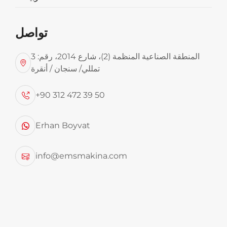
صناديق قمامة مضغوطة بشكل هيدروليكي
8 م3 – 26 م3
تواصل
المنطقة الصناعية المنظمة (2)، شارع 2014، رقم: 3
تمللي/ سنجان / أنقرة
+90 312 472 39 50
Erhan Boyvat
• صناديق مضغوطة بشكل هيدروليكي تستعمل لنقل وتجميع
info@emsmakina.com
القمامة ونفايات المغلفات.
• يتم تطبيق منتجاتنا التي تعتبر مثلاً رائداً للعديد من المنتجين
في تركيا، على كافة أنواع الشاحنات
• معداتنا موثقة بموجب شهادات CE و ايزو 9001