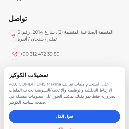
تواصل
المنطقة الصناعية المنظمة (2)، شارع 2014، رقم: 3
تمللي/ سنجان / أنقرة
+90 312 472 39 50
صور المنتج
Erhan Boyvat
تفضيلات الكوكيز
40.6 COMBi | EMS Makina على، تُستخدم ملفات تعريف
info@emsmakina.com
الارتباط التحليلية والوظيفية والإعلانية/التسويقية بخلاف الملفات
الضرورية فقط بموافقتك. يمكنك العثور على معلومات مفصلة في
.
صفحة
سياسة الكوكيز
قبول الكل