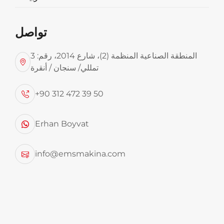
تواصل
المنطقة الصناعية المنظمة (2)، شارع 2014، رقم: 3
تمللي/ سنجان / أنقرة
+90 312 472 39 50
Erhan Boyvat
بلدية جوزليورت
info@emsmakina.com
نتمنى أن تجلب مقطورة القمامة التي تبلغ سعتها 70 مترًا
مكعبًا، والتي تحمل ثقل العمل القذر، الحظ السعيد لوطننا
قبرص.